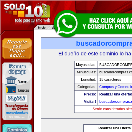
buscadorcompr
El dueño de este dominio lo ha
Mayusculas:
BUSCADORCOMPR
Minusculas:
buscadorcompras.c
Longitud:
15 caracteres
Categorias:
Compras y Comercio
Precio:
Realizar una oferta
Visitar!
buscadorcompras
Serán consideradas ofer
Realizar una Oferta