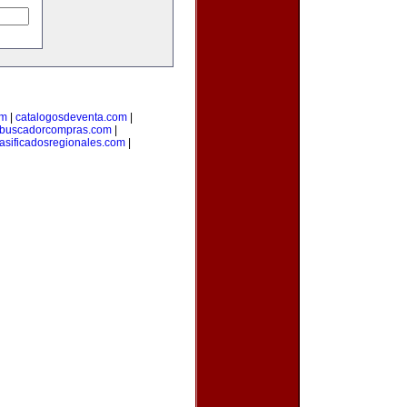
om
|
catalogosdeventa.com
|
buscadorcompras.com
|
lasificadosregionales.com
|