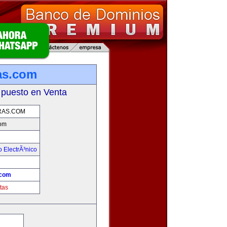
as.com
 puesto en Venta
AS.COM
om
 ElectrÃ³nico
!
.com
tas