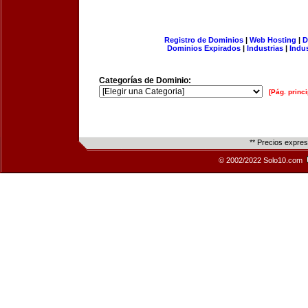
Registro de Dominios
|
Web Hosting
|
D
Dominios Expirados
|
Industrias
|
Indu
Categorías de Dominio:
[Pág. princi
** Precios expre
© 2002/2022 Solo10.com