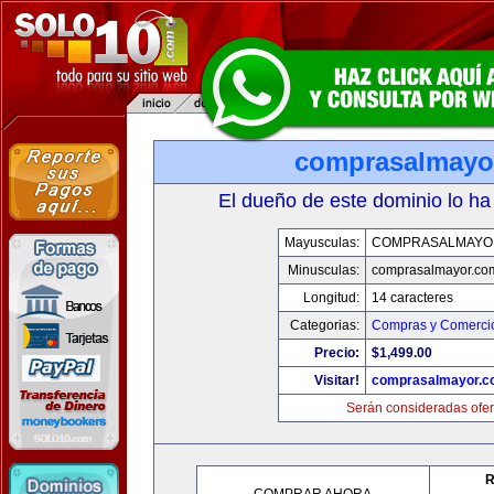
comprasalmayo
El dueño de este dominio lo ha
Mayusculas:
COMPRASALMAYO
Minusculas:
comprasalmayor.co
Longitud:
14 caracteres
Categorias:
Compras y Comercio
Precio:
$1,499.00
Visitar!
comprasalmayor.c
Serán consideradas ofer
R