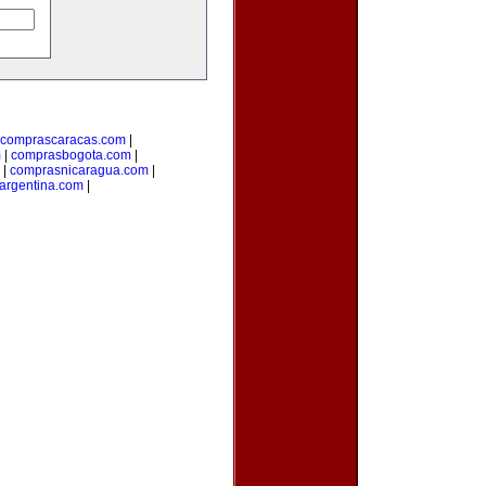
comprascaracas.com
|
m
|
comprasbogota.com
|
|
comprasnicaragua.com
|
argentina.com
|