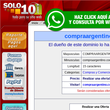
compraargenti
El dueño de este dominio lo ha
Mayusculas:
COMPRAARGENTI
Minusculas:
compraargentino.c
Longitud:
15 caracteres
Categorias:
Compras y Comercio
Precio:
Realizar una oferta
Visitar!
compraargentino.
Serán consideradas ofer
Realizar una Oferta