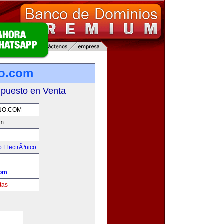
no.com
 puesto en Venta
NO.COM
om
 ElectrÃ³nico
!
com
tas