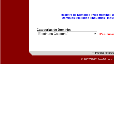
Registro de Dominios
|
Web Hosting
|
D
Dominios Expirados
|
Industrias
|
Indu
Categorías de Dominio:
[Pág. princi
** Precios expre
© 2002/2022 Solo10.com