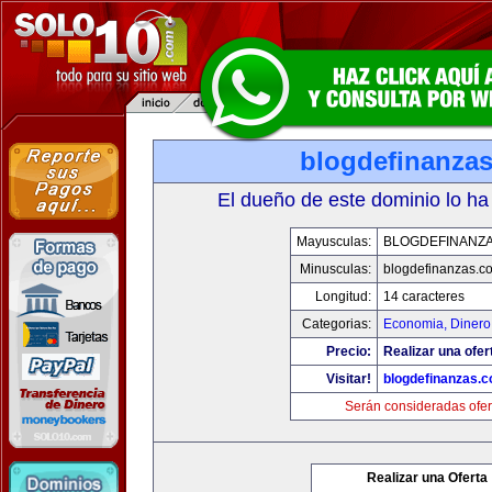
blogdefinanza
El dueño de este dominio lo ha
Mayusculas:
BLOGDEFINANZ
Minusculas:
blogdefinanzas.c
Longitud:
14 caracteres
Categorias:
Economia, Dinero
Precio:
Realizar una ofer
Visitar!
blogdefinanzas.
Serán consideradas ofer
Realizar una Oferta