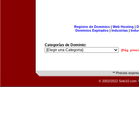
Registro de Dominios
|
Web Hosting
|
D
Dominios Expirados
|
Industrias
|
Indu
Categorías de Dominio:
[Pág. princi
** Precios expre
© 2002/2022 Solo10.com