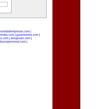
munidadempresas.com
|
ventas.com
|
guiamorelia.com
|
co.com
|
areajoven.com
|
buscapersonal.com
|