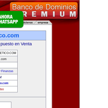
ico.com
 puesto en Venta
ETICO.COM
o.com
y Finanzas
a!
co.com
tas