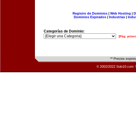
Registro de Dominios
|
Web Hosting
|
D
Dominios Expirados
|
Industrias
|
Indu
Categorías de Dominio:
[Pág. princi
** Precios expre
© 2002/2022 Solo10.com