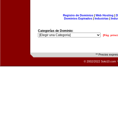
Registro de Dominios
|
Web Hosting
|
D
Dominios Expirados
|
Industrias
|
Indu
Categorías de Dominio:
[Pág. princi
** Precios expre
© 2002/2022 Solo10.com