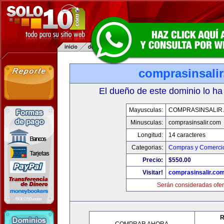
comprasinsali
El dueño de este dominio lo ha
Mayusculas:
COMPRASINSALIR
Minusculas:
comprasinsalir.com
Longitud:
14 caracteres
Categorias:
Compras y Comercio
Precio:
$550.00
Visitar!
comprasinsalir.co
Serán consideradas ofer
R