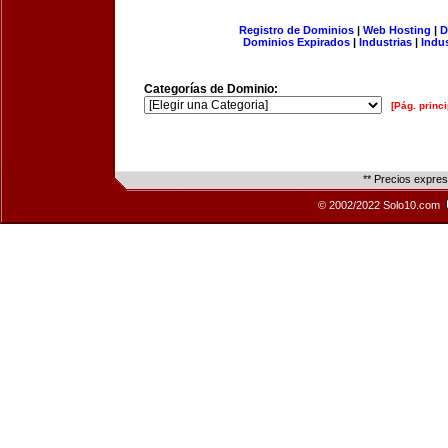
Registro de Dominios
|
Web Hosting
|
D
Dominios Expirados
|
Industrias
|
Indu
Categorías de Dominio:
[Pág. princi
** Precios expre
© 2002/2022 Solo10.com