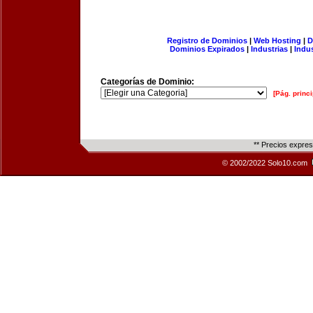
Registro de Dominios
|
Web Hosting
|
D
Dominios Expirados
|
Industrias
|
Indu
Categorías de Dominio:
[Pág. princi
** Precios expre
© 2002/2022 Solo10.com