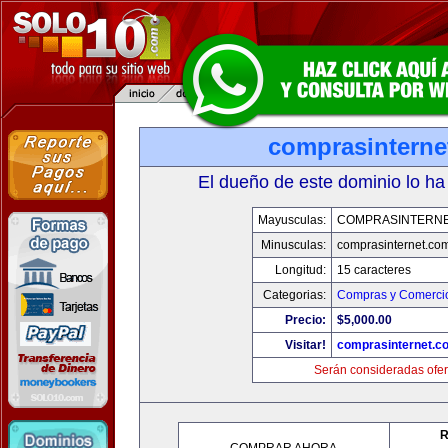
comprasinterne
El dueño de este dominio lo ha
Mayusculas:
COMPRASINTERNE
Minusculas:
comprasinternet.co
Longitud:
15 caracteres
Categorias:
Compras y Comercio
Precio:
$5,000.00
Visitar!
comprasinternet.c
Serán consideradas ofer
R