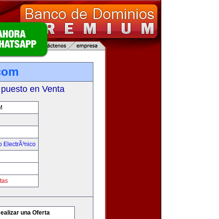
com
 puesto en Venta
M
 ElectrÃ³nico
tas
ealizar una Oferta