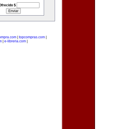
Ofrecido $
compra.com
|
topcompras.com
|
m
|
e-libreria.com
|