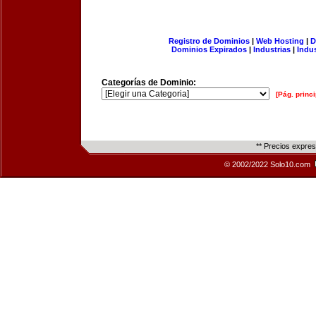
Registro de Dominios
|
Web Hosting
|
D
Dominios Expirados
|
Industrias
|
Indu
Categorías de Dominio:
[Pág. princi
** Precios expre
© 2002/2022 Solo10.com