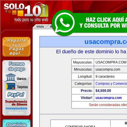
usacompra.
El dueño de este dominio lo ha
Mayusculas:
USACOMPRA.COM
Minusculas:
usacompra.com
Longitud:
9 caracteres
Categorias:
Compras y Comercio
Precio:
$4,500.00
Visitar!
usacompra.com
Serán consideradas ofer
R