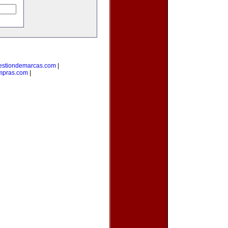
estiondemarcas.com
|
mpras.com
|