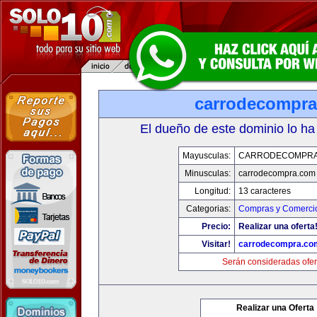
carrodecompr
El dueño de este dominio lo ha
Mayusculas:
CARRODECOMPRA
Minusculas:
carrodecompra.com
Longitud:
13 caracteres
Categorias:
Compras y Comercio
Precio:
Realizar una oferta
Visitar!
carrodecompra.co
Serán consideradas ofer
Realizar una Oferta