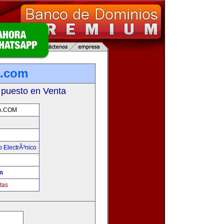
a.com
 puesto en Venta
.COM
 ElectrÃ³nico
!
m
tas