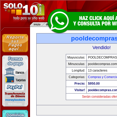
pooldecompra
Vendido!
Mayusculas:
POOLDECOMPRAS
Minusculas:
pooldecompras.com
Longitud:
13 caracteres
Categorias:
Compras y Comercio
Precio:
$950.00
Visitar!
pooldecompras.co
Serán consideradas ofer