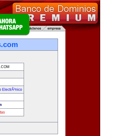
s.com
.COM
 ElectrÃ³nico
m
tas