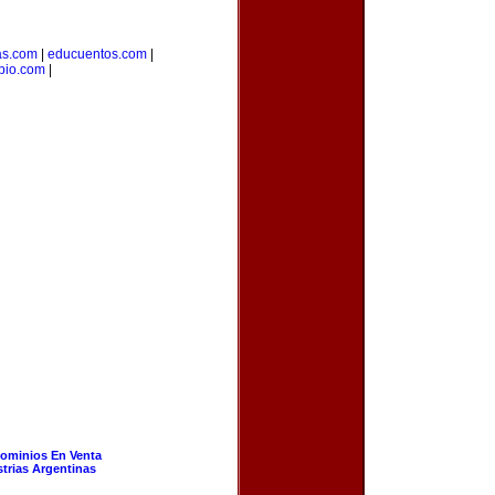
as.com
|
educuentos.com
|
pio.com
|
ominios En Venta
strias Argentinas