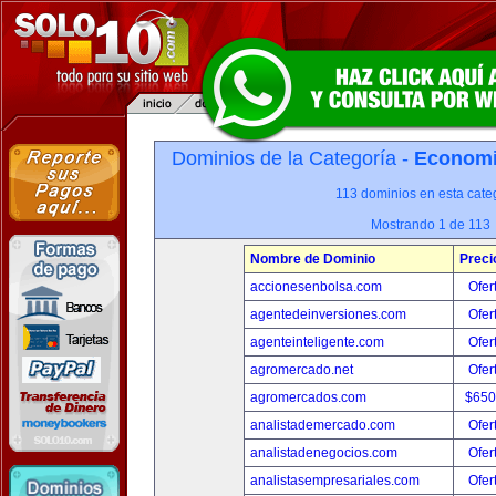
Dominios de la Categoría -
Economia
113 dominios en esta categ
Mostrando 1 de 113
Nombre de Dominio
Preci
accionesenbolsa.com
Ofer
agentedeinversiones.com
Ofer
agenteinteligente.com
Ofer
agromercado.net
Ofer
agromercados.com
$650
analistademercado.com
Ofer
analistadenegocios.com
Ofer
analistasempresariales.com
Ofer