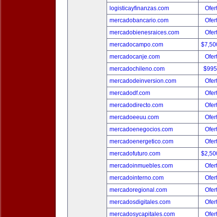
logisticayfinanzas.com
Ofer
mercadobancario.com
Ofer
mercadobienesraices.com
Ofer
mercadocampo.com
$7,50
mercadocanje.com
Ofer
mercadochileno.com
$995
mercadodeinversion.com
Ofer
mercadodf.com
Ofer
mercadodirecto.com
Ofer
mercadoeeuu.com
Ofer
mercadoenegocios.com
Ofer
mercadoenergetico.com
Ofer
mercadofuturo.com
$2,50
mercadoinmuebles.com
Ofer
mercadointerno.com
Ofer
mercadoregional.com
Ofer
mercadosdigitales.com
Ofer
mercadosycapitales.com
Ofer