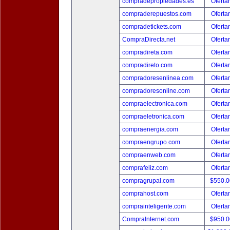
compradepropiedades.es
Oferta
compraderepuestos.com
Oferta
compradetickets.com
Oferta
CompraDirecta.net
Oferta
compradireta.com
Oferta
compradireto.com
Oferta
compradoresenlinea.com
Oferta
compradoresonline.com
Oferta
compraelectronica.com
Oferta
compraeletronica.com
Oferta
compraenergia.com
Oferta
compraengrupo.com
Oferta
compraenweb.com
Oferta
comprafeliz.com
Oferta
compragrupal.com
$550.
comprahost.com
Oferta
comprainteligente.com
Oferta
CompraInternet.com
$950.