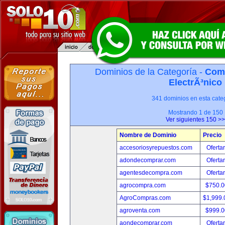
Dominios de la Categoría -
Com
ElectrÃ³nico
341 dominios en esta categ
Mostrando 1 de 150
Ver siguientes 150 >>
Nombre de Dominio
Precio
accesoriosyrepuestos.com
Oferta
adondecomprar.com
Oferta
agentesdecompra.com
Oferta
agrocompra.com
$750.
AgroCompras.com
$1,999
agroventa.com
$999.
aondecomprar.com
Oferta