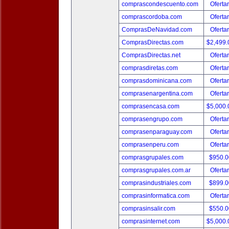
comprascondescuento.com
Oferta
comprascordoba.com
Oferta
ComprasDeNavidad.com
Oferta
ComprasDirectas.com
$2,499
ComprasDirectas.net
Oferta
comprasdiretas.com
Oferta
comprasdominicana.com
Oferta
comprasenargentina.com
Oferta
comprasencasa.com
$5,000
comprasengrupo.com
Oferta
comprasenparaguay.com
Oferta
comprasenperu.com
Oferta
comprasgrupales.com
$950.
comprasgrupales.com.ar
Oferta
comprasindustriales.com
$899.
comprasinformatica.com
Oferta
comprasinsalir.com
$550.
comprasinternet.com
$5,000