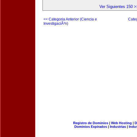
Ver Siguientes 150 >
<< Categoria Anterior (Ciencia e
Cate
InvestigaciÃ³n)
Registro de Dominios
|
Web Hosting
|
D
Dominios Expirados
|
Industrias
|
Indu