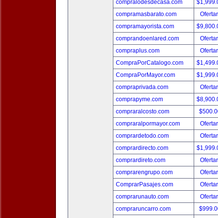
compralodesdecasa.com
$1,999
compramasbarato.com
Oferta
compramayorista.com
$9,800
comprandoenlared.com
Oferta
compraplus.com
Oferta
CompraPorCatalogo.com
$1,499
CompraPorMayor.com
$1,999
compraprivada.com
Oferta
comprapyme.com
$8,900
compraralcosto.com
$500.
compraralpormayor.com
Oferta
comprardetodo.com
Oferta
comprardirecto.com
$1,999
comprardireto.com
Oferta
comprarengrupo.com
Oferta
ComprarPasajes.com
Oferta
comprarunauto.com
Oferta
compraruncarro.com
$999.