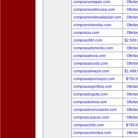
comprarunregalo.com
Oferta
comprarvendercasa.com
Oferta
comprarvenderyalquilar.com
Oferta
comprarviviendas.com
Oferta
comprarya.com
Oferta
compras360.com
$2,500
comprasadomicilio.com
Oferta
comprasahora.com
Oferta
comprasalcosto.com
Oferta
comprasalmayor.com
$1,499
comprasalpormayor.com
$750.
comprasargentina.com
Oferta
comprasbogota.com
Oferta
comprasbolivia.com
Oferta
comprasbuenosaires.com
Oferta
comprascaracas.com
Oferta
compraschile.com
$799.
comprascolombia.com
Oferta