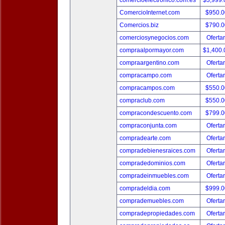
comercioelectronico.com.es
$3,999
ComercioInternet.com
$950.
Comercios.biz
$790.
comerciosynegocios.com
Oferta
compraalpormayor.com
$1,400
compraargentino.com
Oferta
compracampo.com
Oferta
compracampos.com
$550.
compraclub.com
$550.
compracondescuento.com
$799.
compraconjunta.com
Oferta
compradearte.com
Oferta
compradebienesraices.com
Oferta
compradedominios.com
Oferta
compradeinmuebles.com
Oferta
compradeldia.com
$999.
comprademuebles.com
Oferta
compradepropiedades.com
Oferta